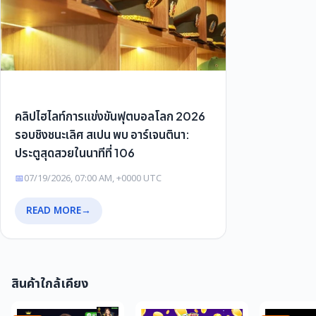
คลิปไฮไลท์การแข่งขันฟุตบอลโลก 2026
รอบชิงชนะเลิศ สเปน พบ อาร์เจนตินา:
ประตูสุดสวยในนาทีที่ 106
📅
07/19/2026, 07:00 AM, +0000 UTC
READ MORE
→
สินค้าใกล้เคียง