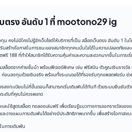
บตรง อันดับ 1 ที่ mootono29 ig
ทุน คงไม่มีใครไม่รู้จักเว็บไซต์ให้บริการที่เป็น สล็อตเว็บตรง อันดับ
วยเสริมสร้างโอกาสในการชนะของสมาชิกทุกคนมั่นใจได้ในความปลอดภัยและ
ดิตฟรี 188 ที่ทำให้สมาชิกได้รับความคุ้มค่าและความสะดวกมากขึ้นในการเริ
สล็อตจากค่ายชั้นนำ พร้อมฟีเจอร์พิเศษ เช่น ฟรีสปิน ตัวคูณเงินรางวั
่อนลงทุนด้วยเงินจริง พร้อมทั้งระบบออโต้ที่รองรับทุกแพลตฟอร์ม ช่วยให้
ยงลงทะเบียนไม่กี่ขั้นตอนก็สามารถเริ่มเดิมพันได้ทันที ด้วยระบบยืนยันตัว
นระดับที่คุณไม่ควรพลาด
ะใช้สูตรสล็อต ทดลองเล่นฟรี เพื่อเรียนรู้แนวทางการออกรางวัลของแ
สติและวางแผนการเดิมพันได้อย่างมีประสิทธิภาพมากขึ้น เพื่อสร้างโอกาสช
จในการเดิมพัน