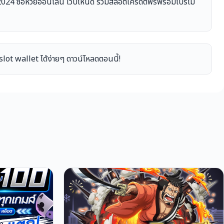
ด 2024 ซื้อหวยออนไลน์ เว็บไหนดี รวมสล็อตเครดิตฟรีพร้อมโปรโม
ot wallet ได้ง่ายๆ ดาวน์โหลดตอนนี้!