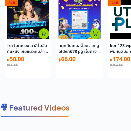
-24%
-14%
fortune ox คาสิโนอัน
สนุกกับเกมสล็อตจาก g
lion123 vip
ดับหนึ่ง เกับแนวเกมล่าสุ
olden678 pg เว็บตรง ฝ
พันทันสมัย 
ด แจกจริงทุกวัน
ากถอนเร็วสุดในไทย
เด็ดในไทย
50.00
66.00
174.00
฿
฿
฿
฿66.00
฿204.00
🎥 Featured Videos