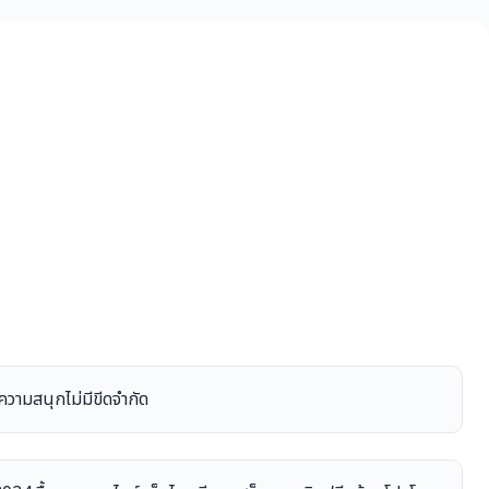
วามสนุกไม่มีขีดจำกัด